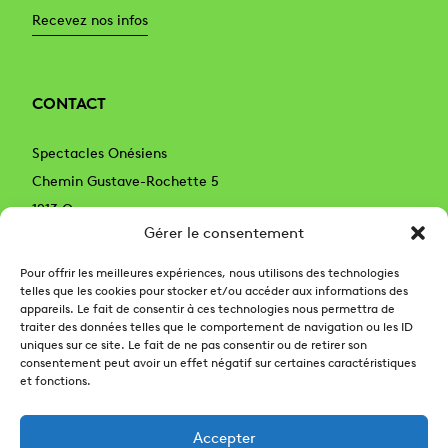
Recevez nos infos
CONTACT
Spectacles Onésiens
Chemin Gustave-Rochette 5
1213 Onex
Gérer le consentement
Genève – Suisse
022 879 59 89
Pour offrir les meilleures expériences, nous utilisons des technologies
telles que les cookies pour stocker et/ou accéder aux informations des
022 879 59 99 (billetterie)
appareils. Le fait de consentir à ces technologies nous permettra de
spectaclesonesiens@onex.ch
traiter des données telles que le comportement de navigation ou les ID
uniques sur ce site. Le fait de ne pas consentir ou de retirer son
billetteriespectacles@onex.ch
– (billetterie)
consentement peut avoir un effet négatif sur certaines caractéristiques
et fonctions.
Accepter