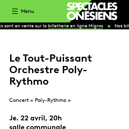
Aller au contenu
Menu
s sont en vente sur la
billetterie en ligne Migros
Nos bil
Le Tout-Puissant
Orchestre Poly-
Rythmo
Concert « Poly-Rythmo »
Je. 22 avril, 20h
salle communale