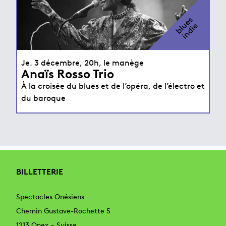
blues
indie
Je. 3 décembre, 20h, le manège
Anaïs Rosso Trio
À la croisée du blues et de l’opéra, de l’électro et
du baroque
BILLETTERIE
Spectacles Onésiens
Chemin Gustave-Rochette 5
1213 Onex – Suisse