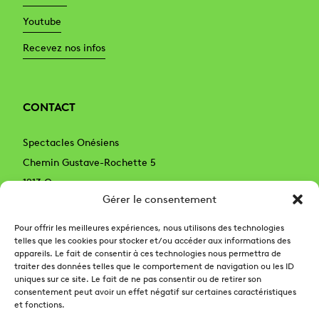
Youtube
Recevez nos infos
CONTACT
Spectacles Onésiens
Chemin Gustave-Rochette 5
1213 Onex
Gérer le consentement
Genève – Suisse
022 879 59 89
Pour offrir les meilleures expériences, nous utilisons des technologies
telles que les cookies pour stocker et/ou accéder aux informations des
022 879 59 99 (billetterie)
appareils. Le fait de consentir à ces technologies nous permettra de
spectaclesonesiens@onex.ch
traiter des données telles que le comportement de navigation ou les ID
uniques sur ce site. Le fait de ne pas consentir ou de retirer son
billetteriespectacles@onex.ch
– (billetterie)
consentement peut avoir un effet négatif sur certaines caractéristiques
et fonctions.